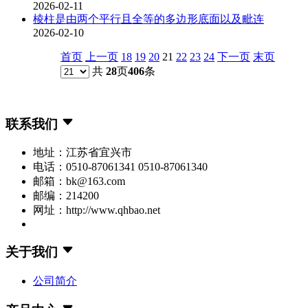
2026-02-11
棱柱是由两个平行且全等的多边形底面以及毗连
2026-02-10
首页
上一页
18
19
20
21
22
23
24
下一页
末页
共
28
页
406
条
联系我们
地址：江苏省宜兴市
电话：0510-87061341 0510-87061340
邮箱：bk@163.com
邮编：214200
网址：http://www.qhbao.net
关于我们
公司简介