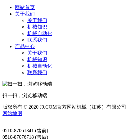
网站首页
关于我们
关于我们
机械知识
机械自动化
联系我们
产品中心
关于我们
机械知识
机械自动化
联系我们
扫一扫，浏览移动端
版权所有 © 2020 J9.COM官方网站机械（江苏）有限公司
网站地图
0510-87061341 (售前)
0510-87076718 (售后)