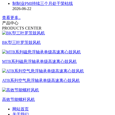
制制业PMI持续三个月处于荣枯线
2026-06-22
查看更多..
产品中心
PRODUCTS CENTER
BK型三叶罗茨鼓风机
MTB系列磁悬浮轴承单级高速离心鼓风机
ATB系列空气悬浮轴承单级高速离心鼓风机
高效节能螺杆风机
网站首页
关于我们