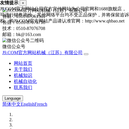
友情提示
×
J9.COM官方网站公司官方宣传网站为公司官网和1688旗舰店，
可进行销售询价，其他网络平台均不受正品保护，并将保留追诉
售前：0510-87061341
权，购J9.COM官方网站产品请认准官网：http://www.qhbao.net
售后：0510-87076718
技术：0510-87076708
邮箱：bk@163.com
微信公众号
J9.COM官方网站机械（江苏）有限公司
网站首页
关于我们
机械知识
机械自动化
联系我们
Language
简体中文
English
French