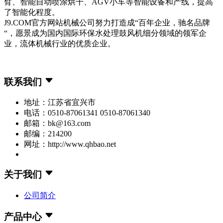
臂、智能自动喷涂烘干、AGV小车等智能设备和产线，提高
了智能化程度。
J9.COM官方网站机械公司努力打造成“百年企业，驰名品牌
“，愿景成为国内国际环保水处理鼓风机细分领域的领军企
业，流体机械行业的优质企业。
联系我们
地址：江苏省宜兴市
电话：0510-87061341 0510-87061340
邮箱：bk@163.com
邮编：214200
网址：http://www.qhbao.net
关于我们
公司简介
产品中心