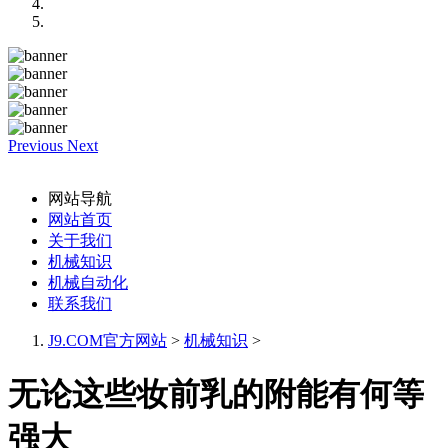
Previous
Next
网站导航
网站首页
关于我们
机械知识
机械自动化
联系我们
J9.COM官方网站
>
机械知识
>
无论这些妆前乳的附能有何等
强大