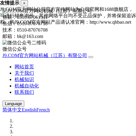
友情提示
×
J9.COM官方网站公司官方宣传网站为公司官网和1688旗舰店，
可进行销售询价，其他网络平台均不受正品保护，并将保留追诉
售前：0510-87061341
权，购J9.COM官方网站产品请认准官网：http://www.qhbao.net
售后：0510-87076718
技术：0510-87076708
邮箱：bk@163.com
微信公众号
J9.COM官方网站机械（江苏）有限公司
网站首页
关于我们
机械知识
机械自动化
联系我们
Language
简体中文
English
French