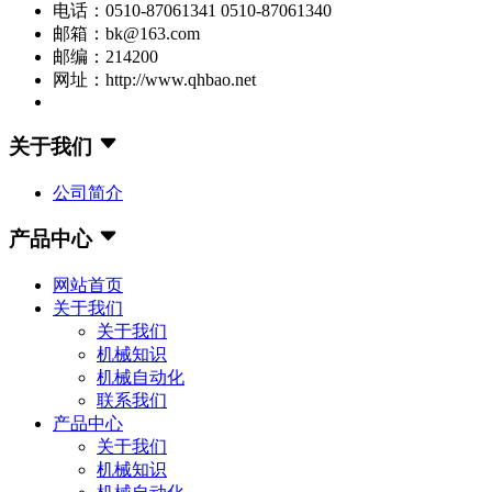
电话：0510-87061341 0510-87061340
邮箱：bk@163.com
邮编：214200
网址：http://www.qhbao.net
关于我们
公司简介
产品中心
网站首页
关于我们
关于我们
机械知识
机械自动化
联系我们
产品中心
关于我们
机械知识