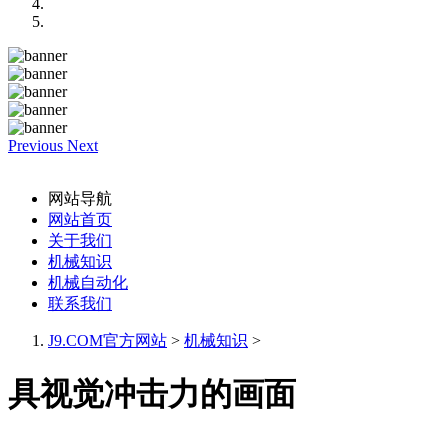
Previous
Next
网站导航
网站首页
关于我们
机械知识
机械自动化
联系我们
J9.COM官方网站
>
机械知识
>
具视觉冲击力的画面