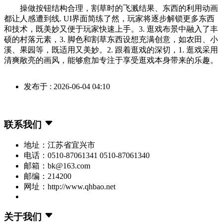
操做按钮结构合理，割草时的飞溅结果、东西的利用动画
都让人感遭到线. UI界面简练了然，玩家将逐步解锁更多东西
和技术，既美妙又便于玩家快速上手。3. 逛戏布景中融入了丰
硕的村落元素，3. 脚色和割草东西设想充满创意，如农田、小
溪、果园等，既适用又美妙。2. 跟着逛戏的深切，1. 逛戏采用
清爽敞亮的画风，能够愈加专注于享受逛戏本身带来的乐趣。
发布于 : 2026-06-04 04:10
联系我们
地址：江苏省宜兴市
电话：0510-87061341 0510-87061340
邮箱：bk@163.com
邮编：214200
网址：http://www.qhbao.net
关于我们