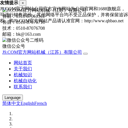
友情提示
×
J9.COM官方网站公司官方宣传网站为公司官网和1688旗舰店，
可进行销售询价，其他网络平台均不受正品保护，并将保留追诉
售前：0510-87061341
权，购J9.COM官方网站产品请认准官网：http://www.qhbao.net
售后：0510-87076718
技术：0510-87076708
邮箱：bk@163.com
微信公众号
J9.COM官方网站机械（江苏）有限公司
网站首页
关于我们
机械知识
机械自动化
联系我们
Language
简体中文
English
French