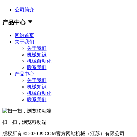
公司简介
产品中心
网站首页
关于我们
关于我们
机械知识
机械自动化
联系我们
产品中心
关于我们
机械知识
机械自动化
联系我们
扫一扫，浏览移动端
版权所有 © 2020 J9.COM官方网站机械（江苏）有限公司