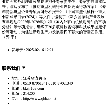
业协会常务副理事长景晓波担任专家委主任。专家委自组建以
来，编写发布了《推动重型机械行业设备更新行动方案》《专
精特新典型企业专项调研分析报告》《中国重型机械行业重大
创新成果目录(2024)》等文件，编制了《新乡县振动产业发展
五年规划(2023年-2028年)》和《国内外矿山机械耐磨件的市场
分析》等专项报告，组织了30多项科技咨询和科技成果鉴定评
价等活动，为促进新质生产力发展发挥了强大的智囊团作用。
（郭 宇）
发布于 : 2025-02-16 12:21
联系我们
地址：江苏省宜兴市
电话：0510-87061341 0510-87061340
邮箱：bk@163.com
邮编：214200
网址：http://www.qhbao.net