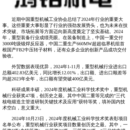
近期中国重型机械工业协会总结了2024年行业的重要大
事。这些重要大事彰显了行业的强劲发展势头，也为未来在技
术突破、市场拓展等方面迈向新高度奠定了坚实基础。2024
年，重型装备行业成绩亮眼。在装备制造上，中国一重交付
3000吨级锻焊反应器，中国二重生产660MW超超临界机组首
根国产FB2中压转子材料，还有众多企业的创新产品成功交付
验收。
外贸数据表现优异，2024年1-11月，重型机械行业进出口
总额402.83亿美元，同比增长12.01%，出口额、进出口顺差等
均超2023年全年，出口额有望突破400亿美元。
科研成果丰硕，2024年度机械工业科学技术奖中，重型机
械行业获奖47项，创历史之最。其中中国二重等完成的“三代
核电锻造主管道研制关键技术及应用”获特等奖，填补国内技
术空白，意义重大。
2024年10月23日，2024年度机械工业科学技术奖表彰项目
名单公布，重型机械行业获奖项目数量创历史之最。其中，一