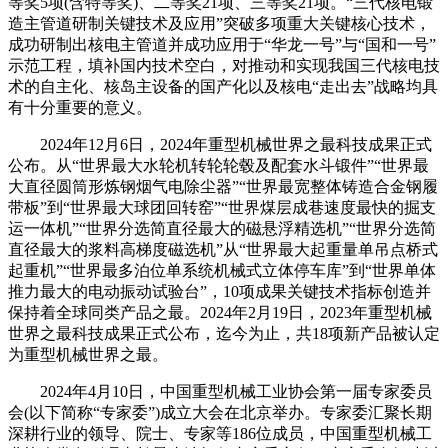
等奖5项(含特等奖)、二等奖21项、三等奖21项。“三代核电锻
造主管道研制关键技术及应用”突破多项重大关键核心技术，
成功研制出核电主管道并成功应用于“华龙一号”与“国和一号”
示范工程，填补国内技术空白，对推动和实现我国三代核电技
术的自主化、核岛主设备的国产化以及核电“走出去”战略均具
有十分重要的意义。
2024年12月6日，2024年重型机械世界之最科技成果正式
公布。从“世界最大水轮机转轮轮毂及配套水斗锻件”“世界最
大直径圆筒形炼钢烟气电除尘器”“世界最宽整体铸造合金钢履
带板”到“世界最大球团回转窑”“世界煤层成巷速度最快的掘支
运一体机”“世界分选简直径最大的磁悬浮精选机”“世界分选简
直径最大的浆料高梯度磁选机”从“世界最大起重量单吊点桥式
起重机”“世界最多泊位单系统机械式立体停车库”到“世界单体
推力最大的电动振动试验台”，10项成果关键技术指标创造并
保持着全球同类产品之最。2024年2月19日，2023年重型机械
世界之最科技成果正式公布，迄今为止，共18项新产品被认定
为重型机械世界之最。
2024年4月10日，中国重型机械工业协会第一届专家委员
会(以下简称“专家委”)成立大会在北京举办。专家委汇聚长期
深耕行业的领导、院士、专家等186位成员，中国重型机械工