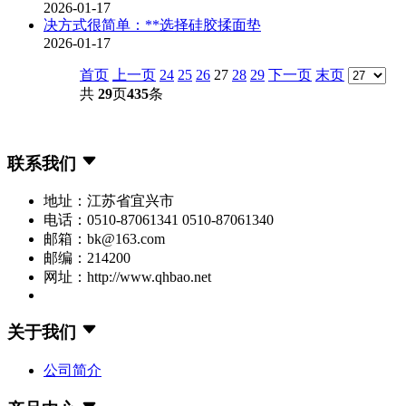
2026-01-17
决方式很简单：**选择硅胶揉面垫
2026-01-17
首页
上一页
24
25
26
27
28
29
下一页
末页
共
29
页
435
条
联系我们
地址：江苏省宜兴市
电话：0510-87061341 0510-87061340
邮箱：bk@163.com
邮编：214200
网址：http://www.qhbao.net
关于我们
公司简介