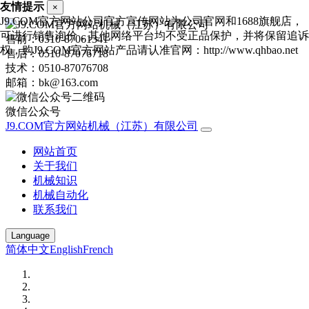
友情提示
×
J9.COM官方网站公司官方宣传网站为公司官网和1688旗舰店，
可进行销售询价，其他网络平台均不受正品保护，并将保留追诉
售前：0510-87061341
权，购J9.COM官方网站产品请认准官网：http://www.qhbao.net
售后：0510-87076718
技术：0510-87076708
邮箱：bk@163.com
微信公众号
J9.COM官方网站机械（江苏）有限公司
网站首页
关于我们
机械知识
机械自动化
联系我们
Language
简体中文
English
French