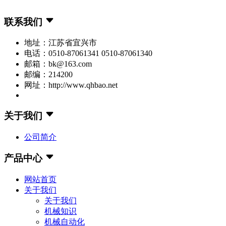
联系我们
地址：江苏省宜兴市
电话：0510-87061341 0510-87061340
邮箱：bk@163.com
邮编：214200
网址：http://www.qhbao.net
关于我们
公司简介
产品中心
网站首页
关于我们
关于我们
机械知识
机械自动化