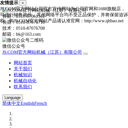
友情提示
×
J9.COM官方网站公司官方宣传网站为公司官网和1688旗舰店，
可进行销售询价，其他网络平台均不受正品保护，并将保留追诉
售前：0510-87061341
权，购J9.COM官方网站产品请认准官网：http://www.qhbao.net
售后：0510-87076718
技术：0510-87076708
邮箱：bk@163.com
微信公众号
J9.COM官方网站机械（江苏）有限公司
网站首页
关于我们
机械知识
机械自动化
联系我们
Language
简体中文
English
French