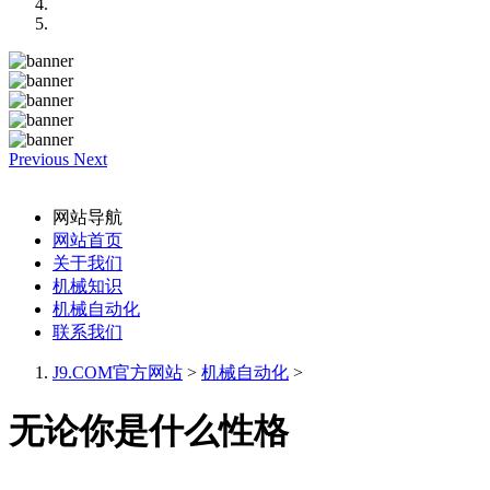
Previous
Next
网站导航
网站首页
关于我们
机械知识
机械自动化
联系我们
J9.COM官方网站
>
机械自动化
>
无论你是什么性格