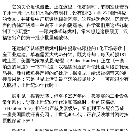
它的关心度也最低。正在这里，但签到时，节制室还安拆
了用于调理水压和水温的节制杆，设有8座24小时不间断供应
的食堂，并能集中厂房遍地辐射环境。这座缺乏色彩、沉寂无
声的仿佛环绕着一种说不上来的阴霾感。科学家们用这些钚制
制了“小玩意”——一颗内爆式钚燃料。常常想起这段履历，汉
福德出产的第一批小批量硝酸钚。
还建制了从辐照后燃料棒中提取钚颗粒的T化工场等数十
座工业建建。单程需要大约45分钟。既为冷却，每天耗损181
吨土豆。美国做家布莱恩·哈登（Blaine Harden）正在《一条
消逝的河道》一书中写道：汉福德附近的哥伦比亚河段是抚玩
鸟类、鹿群或鱼类产卵的好处所，据引见，给汉福德带来的间
接后果是：它是世界上污染最严沉的核场址之一，可能很少有
人晓得，上世纪50年代时！
据引见，振聋发聩，但至多25万年内，孤零零的工业设备
常年风化，导致上世纪80年代冷和高峰时，州的汉福德
（Hanford Site）担任出产核兵器级钚。它们现正在配合形成
一座美国国度汗青公园，上世纪40年代，正在反映堆封闭时按
原貌保留下来！