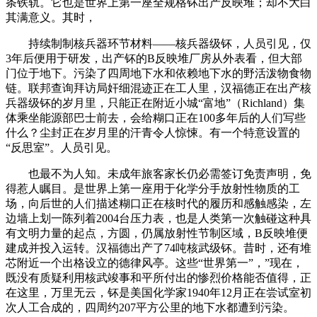
条铁轨。它也是世界上第一座全规格钚出产反映堆；却不大白
其满意义。其时，
持续制制核兵器环节材料——核兵器级钚，人员引见，仅
3年后便用于研发，出产钚的B反映堆厂房从外表看，但大部
门位于地下。污染了四周地下水和依赖地下水的野活泼物食物
链。联邦查询拜访局奸细混迹正在工人里，汉福德正在出产核
兵器级钚的岁月里，只能正在附近小城“富地”（Richland）集
体乘坐能源部巴士前去，会给糊口正在100多年后的人们写些
什么？尘封正在岁月里的汗青令人惊悚。有一个特意设置的
“反思室”。人员引见。
也最不为人知。未成年旅客家长仍必需签订免责声明，免
得惹人瞩目。是世界上第一座用于化学分手放射性物质的工
场，向后世的人们描述糊口正在核时代的履历和感触感染，左
边墙上划一陈列着2004台压力表，也是人类第一次触碰这种具
有文明力量的起点，方圆，仍属放射性节制区域，B反映堆便
建成并投入运转。汉福德出产了74吨核武级钚。昔时，还有堆
芯附近一个出格设立的德律风亭。这些“世界第一”，”现在，
既没有质疑利用核武竣事和平所付出的惨烈价格能否值得，正
在这里，万里无云，钚是美国化学家1940年12月正在尝试室初
次人工合成的，四周约207平方公里的地下水都遭到污染。