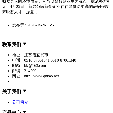
照候选人的环境而定。勾当以高校结业生为沉点，据从办方引
见，4月25日，新兴范畴新创企业往往能供给更高的薪酬程度
来吸惹人才。据悉，
发布于 : 2026-04-26 15:51
联系我们
地址：江苏省宜兴市
电话：0510-87061341 0510-87061340
邮箱：bk@163.com
邮编：214200
网址：http://www.qhbao.net
关于我们
公司简介
产品中心