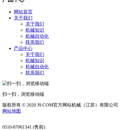
网站首页
关于我们
关于我们
机械知识
机械自动化
联系我们
产品中心
关于我们
机械知识
机械自动化
联系我们
扫一扫，浏览移动端
版权所有 © 2020 J9.COM官方网站机械（江苏）有限公司
网站地图
0510-87061341 (售前)