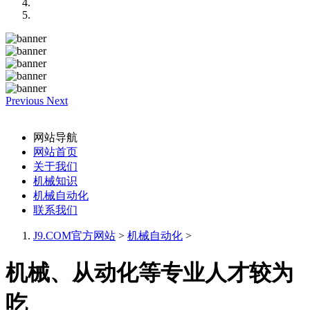
Previous
Next
网站导航
网站首页
关于我们
机械知识
机械自动化
联系我们
J9.COM官方网站
>
机械自动化
>
机械、从动化等专业人才较为
吃