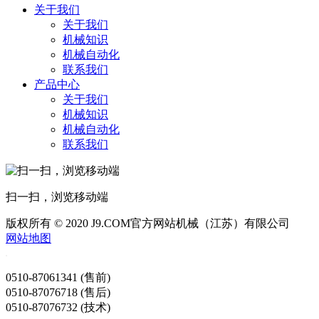
关于我们
关于我们
机械知识
机械自动化
联系我们
产品中心
关于我们
机械知识
机械自动化
联系我们
扫一扫，浏览移动端
版权所有 © 2020 J9.COM官方网站机械（江苏）有限公司
网站地图
0510-87061341 (售前)
0510-87076718 (售后)
0510-87076732 (技术)