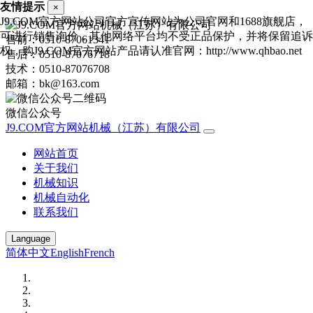
友情提示
×
J9.COM官方网站公司官方宣传网站为公司官网和1688旗舰店，
可进行销售询价，其他网络平台均不受正品保护，并将保留追诉
售前：0510-87061341
权，购J9.COM官方网站产品请认准官网：http://www.qhbao.net
售后：0510-87076718
技术：0510-87076708
邮箱：bk@163.com
微信公众号
J9.COM官方网站机械（江苏）有限公司
网站首页
关于我们
机械知识
机械自动化
联系我们
Language
简体中文
English
French