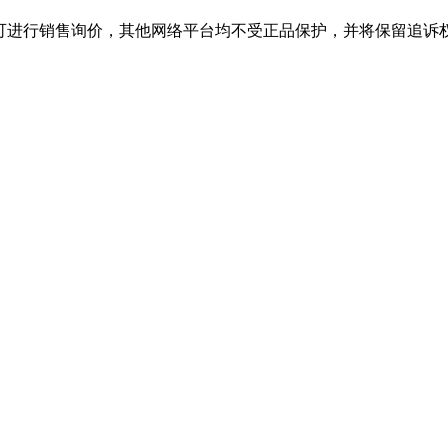
行销售询价，其他网络平台均不受正品保护，并将保留追诉权，购J9.CO