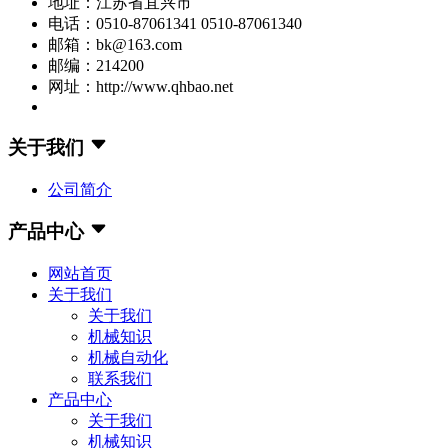
地址：江苏省宜兴市
电话：0510-87061341 0510-87061340
邮箱：bk@163.com
邮编：214200
网址：http://www.qhbao.net
关于我们
公司简介
产品中心
网站首页
关于我们
关于我们
机械知识
机械自动化
联系我们
产品中心
关于我们
机械知识