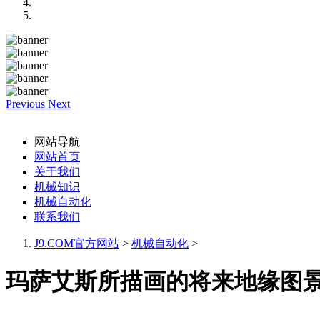
Previous
Next
网站导航
网站首页
关于我们
机械知识
机械自动化
联系我们
J9.COM官方网站
>
机械自动化
>
玛萨艾斯所描画的将来地缘图