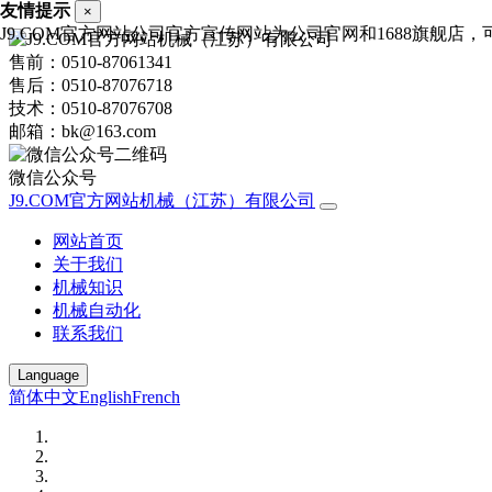
友情提示
×
J9.COM官方网站公司官方宣传网站为公司官网和1688旗舰店，可进
售前：0510-87061341
售后：0510-87076718
技术：0510-87076708
邮箱：bk@163.com
微信公众号
J9.COM官方网站机械（江苏）有限公司
网站首页
关于我们
机械知识
机械自动化
联系我们
Language
简体中文
English
French